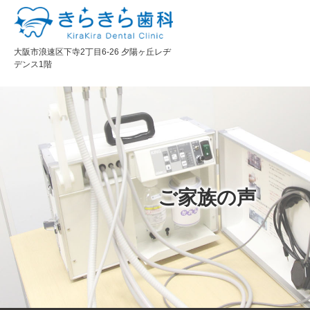
大阪市浪速区下寺2丁目6-26 夕陽ヶ丘レヂ
デンス1階
ご家族の声