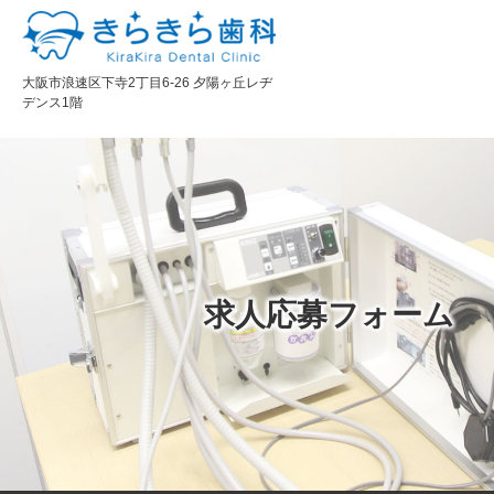
大阪市浪速区下寺2丁目6-26 夕陽ヶ丘レヂ
デンス1階
求人応募フォーム